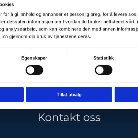
ookies
 for å gi innhold og annonser et personlig preg, for å levere sos
deler dessuten informasjon om hvordan du bruker nettstedet vårt,
re grøftanlegg
og analysearbeid, som kan kombinere den med annen informasjon d
 inn gjennom din bruk av tjenestene deres.
on. Vi leverer produkter fra anerkjente produsenter.
Egenskaper
Statistikk
Tillat utvalg

Kontakt oss