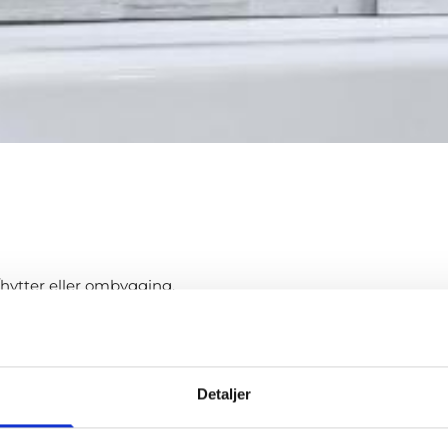
hytter eller ombygging.
ceoppdrag
Detaljer