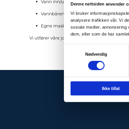
Vann inn/ut-innfiltrasjonanlegg
Denne nettsiden anvender c
Vi bruker informasjonskapsler
Vannbåren varme/varmepumper
analysere trafikken vår. Vi 
Egne maskiner for avløpsanlegg og mind
sosiale medier, annonsering 
dem, eller som de har samlet
Vi utfører våre jobber med sikkerhet og presisj
Samtykkevalg
Nødvendig
Ikke tillat