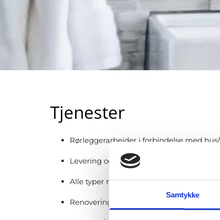
Tjenester
Rørleggerarbeider i forbindelse med hus/
Levering og utsyrsmontering samt servi
Alle typer rørlegger tjenester
Samtykke
Renovering av bad