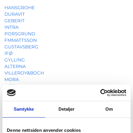
HANSGROHE
DURAVIT
GEBERIT
INTRA
PORSGRUND
FMMATTSSON
GUSTAVSBERG
IFØ
GYLLING
ALTERNA
VILLEROY&BOCH
MORA
WEDI
GROHE
HUPPE
LINN BAD
Samtykke
Detaljer
Om
FOSS BAD
BLUCHER
ORAS
Denne nettsiden anvender cookies
ALTECK