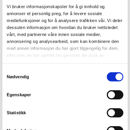
MACRO
Vi bruker informasjonskapsler for å gi innhold og
VIKING BAD
annonser et personlig preg, for å levere sosiale
EURO BAD
mediefunksjoner og for å analysere trafikken vår. Vi deler
Gedy
dessuten informasjon om hvordan du bruker nettstedet
TRIOLUX
vårt, med partnerne våre innen sosiale medier,
KALDEWEI
annonsering og analysearbeid, som kan kombinere den
OSO
med annen informasjon du har gjort tilgjengelig for dem,
IDEAL STANDARD
eller som de har samlet inn gjennom din bruk av
PRESSALIT
tjenestene deres.
HOVEDGROSIST ER BRØDRENE DAHL
Medlem
JEG NRL
Samtykkevalg
LAUFEN
Nødvendig
GRUNDFOS
TERMIA
PIPELIFE
Egenskaper
DANFOSS
WAVIN
Statistikk
TAPWELL