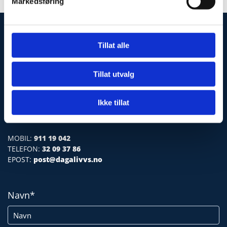
Markedsføring

Tillat alle
Kontakt oss
Tillat utvalg
Dagali VVS AS
Ikke tillat
Bygdevegen 112

3588 Dagali
MOBIL:
911 19 042
TELEFON:
32 09 37 86
EPOST:
post@dagalivvs.no
Navn*